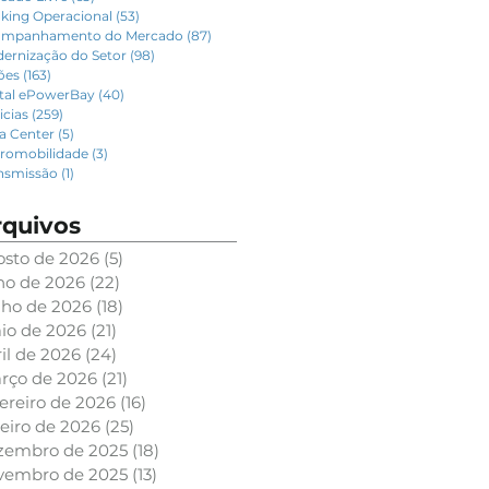
king Operacional
(53)
53 posts
mpanhamento do Mercado
(87)
87 posts
ernização do Setor
(98)
98 posts
lões
(163)
163 posts
tal ePowerBay
(40)
40 posts
icias
(259)
259 posts
a Center
(5)
5 posts
tromobilidade
(3)
3 posts
nsmissão
(1)
1 post
rquivos
osto de 2026
(5)
5 posts
lho de 2026
(22)
22 posts
nho de 2026
(18)
18 posts
io de 2026
(21)
21 posts
il de 2026
(24)
24 posts
rço de 2026
(21)
21 posts
ereiro de 2026
(16)
16 posts
eiro de 2026
(25)
25 posts
zembro de 2025
(18)
18 posts
vembro de 2025
(13)
13 posts