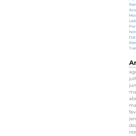
Ran
Aco
Mod
Lei
Por
Not
Dat
Ele
Tra
A
ag
ju
ju
ma
abr
ma
fev
jan
de
no