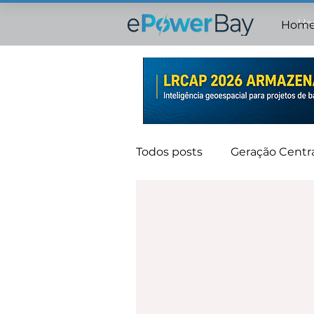
Ho
Hom
Todos posts
Geração Centra
Geração Distribuída
M
Ranking Operacional