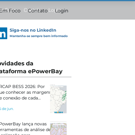
Em Foco
Contato
Login
 Em Foco
Contato
Login
Siga-nos no LinkedIn
Mantenha-se sempre bem informado
vidades da
ataforma ePowerBay
RCAP BESS 2026: Por
ue conhecer as margens
e conexão de cada
ubestação pode definir o
6 de jun.
ucesso do seu projeto
PowerBay lança novas
erramentas de análise de