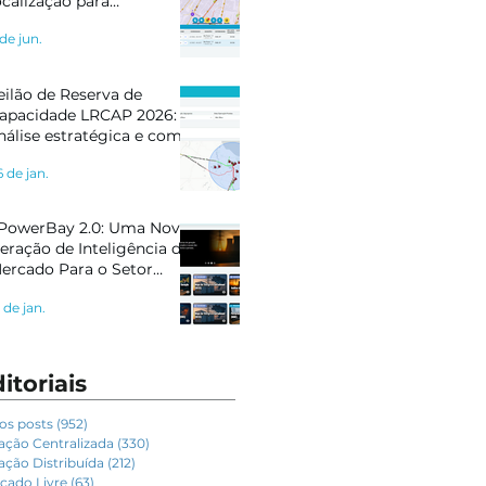
ocalização para
letropostos e Geração
 de jun.
istribuída
eilão de Reserva de
apacidade LRCAP 2026:
nálise estratégica e como
e preparar com
6 de jan.
nteligência de mercado
PowerBay 2.0: Uma Nova
eração de Inteligência de
ercado Para o Setor
létrico
 de jan.
itoriais
os posts
(952)
952 posts
ação Centralizada
(330)
330 posts
ação Distribuída
(212)
212 posts
cado Livre
(63)
63 posts